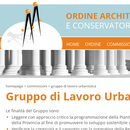
HOME
ORDINE
COMMISSIO
homepage
> commissioni > gruppo di lavoro urbanistica
Gruppo di Lavoro Urba
Le finalità del Gruppo sono:
Leggere con approccio critico la programmazione della Pianif
della Provincia al fine di promuovere lo sviluppo sostenibile d
Verificare la congruità e il rapporto con la normativa della 