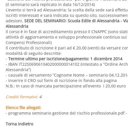
(il seminario sarà replicato in data 16/12/2014)
L’evento si terrà ad Alessandria; la scelta della sede sarà effet
iscritti interessati e sarà indicata su questo sito, successivamen
adesioni.
SEDE DEL SEMINARIO: Scuola Edile di Alessandria - Vial
Alessandria
Il corso è in fase di accreditamento presso il CNAPPC (sono stati
attività di aggiornamento e sviluppo professionale continuo sui
Compensi Professionali)
ll contributo di iscrizione è pari ad € 20,00 (venti) da versare 
modalità di seguito descritte:
-
Termine ultimo per iscrizione/pagamento: 1 dicembre 2014
- IBAN IT22S0690610402000000014102 (intestato a “Ordine Archite
Alessandria”)
- causale di versamento “Cognome Nome – seminario 04.12.201
- inserire il CRO sul form di iscrizione in fondo alla pagina
N.B.: In caso di mancata partecipazione all’evento i 20,00 euro
Crediti formativi:
4
Elenco file allegati:
- programma seminario gestione del rischio professionale.pdf
-
Torna indietro