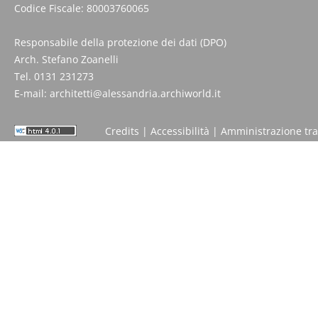
Codice Fiscale: 80003760065
Responsabile della protezione dei dati (DPO)
Arch. Stefano Zoanelli
Tel. 0131 231273
E-mail:
architetti@alessandria.archiworld.it
Credits
|
Accessibilità
|
Amministrazione tr