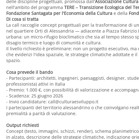
delle discipline progettuali, promossa dall'
Associazione Cultura
nell'ambito del programma
TERE – Transizione Ecologica del Te
Fondazione Santagata per l'Economia della Cultura
e della
Fond
Di cosa si tratta
La call raccoglie concept progettuali per la trasformazione di u
nel quartiere Orti di Alessandria — adiacente a Piazza Fabrizio
urbana: un micro-rifugio bioclimatico che sia al tempo stesso sp
disagio termico e luogo di comunità e cultura.
Il livello richiesto è preliminare: non un progetto esecutivo, m
che evidenzi l'idea spaziale, le strategie climatiche adottate e il
spazio.
Cosa prevede il bando
- Partecipanti: architetti, ingegneri, paesaggisti, designer, stude
professionista) attivi in Italia
- Premio: 1.000 €, con possibilità di valorizzazione e accompag
- Scadenza: 25 giugno 2026
- Invio candidature:
call@culturaesviluppo.it
I partecipanti del territorio alessandrino o che coinvolgano real
premialità a parità di valutazione.
Output richiesti
Concept (testo, immagini, schizzi, render), schema planimetric
in alzato, descrizione delle strategie climatiche, indicazione orie