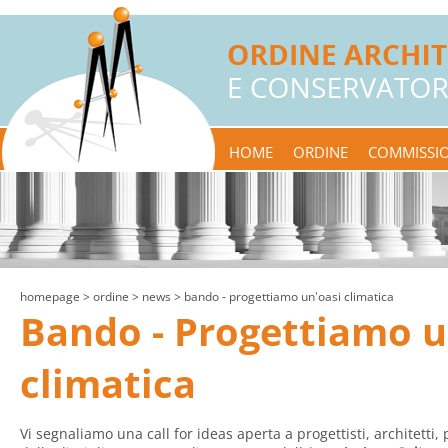
HOME
ORDINE
COMMISSIO
homepage
> ordine >
news
> bando - progettiamo un'oasi climatica
Bando - Progettiamo u
climatica
Vi segnaliamo una call for ideas aperta a progettisti, architetti,