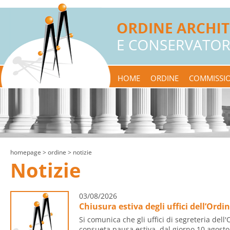
HOME
ORDINE
COMMISSIO
homepage
> ordine > notizie
Notizie
03/08/2026
Chiusura estiva degli uffici dell’Ordi
Si comunica che gli uffici di segreteria dell
consueta pausa estiva, dal giorno 10 agosto