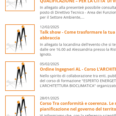
QUALIFICAZIONE – PER LA CITTA' DI 
In allegato alla presenteè possibile consulta
posto di Direttivo Tecnico - Area dei Funzion
per il Settore Ambiente,...
12/02/2025
Talk show - Come trasformare la tua 
abbraccia
In allegato la locandina dell'evento che si 
dalle ore 16.00 ad Alessandria presso la Rist
Ignoto.
05/02/2025
Ordine Ingegneri AL - Corso L’ARCH
Nello spirito di collaborazione tra enti, pu
del corso di formazione "ESPERTO ENERGETI
L’ARCHITETTURA BIOCLIMATICA" organizzato
28/01/2025
Corso Tra conformità e coerenza. Le 
pianificazione nel governo del territo
Vi informiamo che, con la referenza scientif