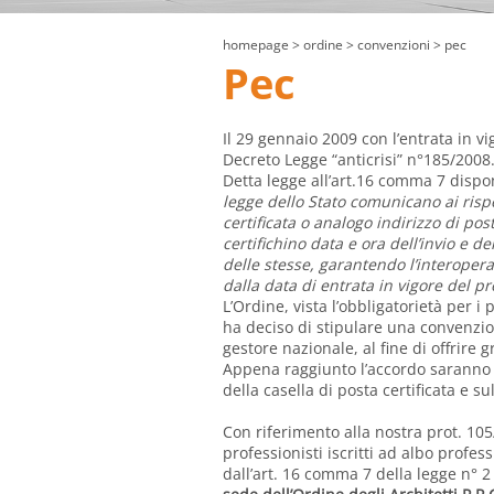
homepage
> ordine >
convenzioni
> pec
Pec
Il 29 gennaio 2009 con l’entrata in vi
Decreto Legge “anticrisi” n°185/2008
Detta legge all’art.16 comma 7 disp
legge dello Stato comunicano ai rispet
certificata o analogo indirizzo di po
certifichino data e ora dell’invio e d
delle stesse, garantendo l’interopera
dalla data di entrata in vigore del p
L’Ordine, vista l’obbligatorietà per i p
ha deciso di stipulare una convenzio
gestore nazionale, al fine di offrire g
Appena raggiunto l’accordo saranno f
della casella di posta certificata e su
Con riferimento alla nostra prot. 105/
professionisti iscritti ad albo profes
dall’art. 16 comma 7 della legge n°