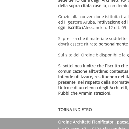
sede dell’Ordine degli Architetti P.P.
della sopra citata casella
, con domin
Grazie alla convenzione istituita tra 
ed il gestore Aruba,
l’attivazione ed 
ogni iscritto
(Alessandria, 12 ott. 09 -
Si precisa che il materiale suddetto, 
dovrà essere ritirato
personalmente
Sul sito dell’Ordine è disponibile la g
Si sottolinea inoltre che l’iscritto c
comunicazione all’Ordine; contestualm
intende utilizzare, restituendo debit
presente, nel rispetto della normativ
Unico e di un elenco degli Architetti
Pubbliche Amministrazioni.
TORNA INDIETRO
Ordine Architetti Pianificatori, paesa
Via Guasco, 47 - 15121 Alessandria