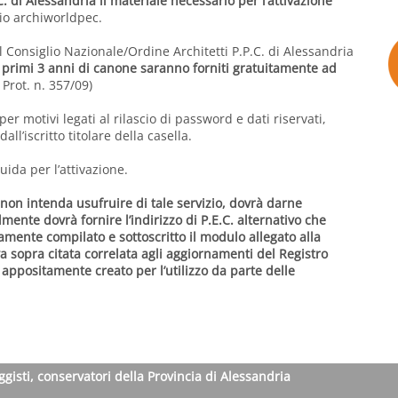
C. di Alessandria il materiale necessario per l’attivazione
io archiworldpec.
Il Consiglio Nazionale/Ordine Architetti P.P.C. di Alessandria
i primi 3 anni di canone saranno forniti gratuitamente ad
 Prot. n. 357/09)
per motivi legati al rilascio di password e dati riservati,
dall’iscritto titolare della casella.
uida per l’attivazione.
he non intenda usufruire di tale servizio, dovrà darne
ente dovrà fornire l’indirizzo di P.E.C. alternativo che
amente compilato e sottoscritto il modulo allegato alla
a sopra citata correlata agli aggiornamenti del Registro
, appositamente creato per l’utilizzo da parte delle
ggisti, conservatori della Provincia di Alessandria