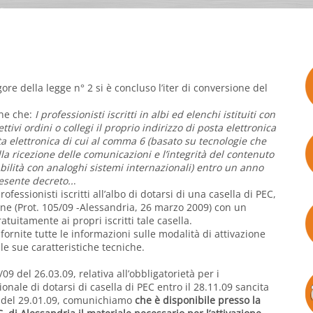
gore della legge n° 2 si è concluso l’iter di conversione del
.
one che:
I professionisti iscritti in albi ed elenchi istituiti con
tivi ordini o collegi il proprio indirizzo di posta elettronica
sta elettronica di cui al comma 6 (basato su tecnologie che
ella ricezione delle comunicazioni e l’integrità del contenuto
bilità con analoghi sistemi internazionali) entro un anno
resente decreto..
.
rofessionisti iscritti all’albo di dotarsi di una casella di PEC,
ne (Prot. 105/09 -Alessandria, 26 marzo 2009) con un
ratuitamente ai propri iscritti tale casella.
ornite tutte le informazioni sulle modalità di attivazione
lle sue caratteristiche tecniche.
09 del 26.03.09, relativa all’obbligatorietà per i
sionale di dotarsi di casella di PEC entro il 28.11.09 sancita
 2 del 29.01.09, comunichiamo
che è disponibile presso la