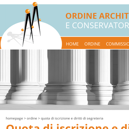
HOME
ORDINE
COMMISSIO
homepage
> ordine > quota di iscrizione e diritti di segreteria
Quota di iscrizione e di