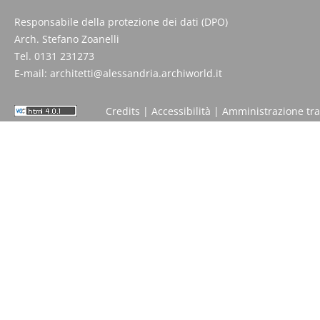
Responsabile della protezione dei dati (DPO)
Arch. Stefano Zoanelli
Tel. 0131 231273
E-mail:
architetti@alessandria.archiworld.it
Credits
|
Accessibilità
|
Amministrazione tr