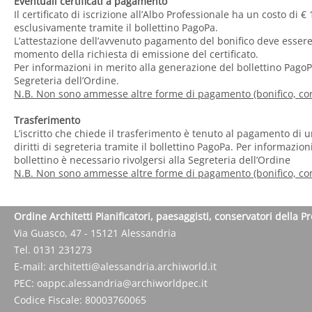
Eventuali certificati a pagamento
Il certificato di iscrizione all’Albo Professionale ha un costo di 
esclusivamente tramite il bollettino PagoPa.
L’attestazione dell’avvenuto pagamento del bonifico deve essere
momento della richiesta di emissione del certificato.
Per informazioni in merito alla generazione del bollettino PagoPa
Segreteria dell’Ordine.
N.B. Non sono ammesse altre forme di pagamento (bonifico, con
Trasferimento
L’iscritto che chiede il trasferimento è tenuto al pagamento di 
diritti di segreteria tramite il bollettino PagoPa. Per informazio
bollettino è necessario rivolgersi alla Segreteria dell’Ordine
N.B. Non sono ammesse altre forme di pagamento (bonifico, con
Ordine Architetti Pianificatori, paesaggisti, conservatori della P
Via Guasco, 47 - 15121 Alessandria
Tel. 0131 231273
E-mail:
architetti@alessandria.archiworld.it
PEC:
oappc.alessandria@archiworldpec.it
Codice Fiscale: 80003760065