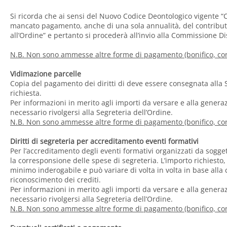
Si ricorda che ai sensi del Nuovo Codice Deontologico vigente “Cos
mancato pagamento, anche di una sola annualità, del contributo
all’Ordine” e pertanto si procederà all’invio alla Commissione Di
N.B. Non sono ammesse altre forme di pagamento (bonifico, con
Vidimazione parcelle
Copia del pagamento dei diritti di deve essere consegnata alla
richiesta.
Per informazioni in merito agli importi da versare e alla genera
necessario rivolgersi alla Segreteria dell’Ordine.
N.B. Non sono ammesse altre forme di pagamento (bonifico, con
Diritti di segreteria per accreditamento eventi formativi
Per l’accreditamento degli eventi formativi organizzati da soggett
la corresponsione delle spese di segreteria. L’importo richiesto,
minimo inderogabile e può variare di volta in volta in base alla c
riconoscimento dei crediti.
Per informazioni in merito agli importi da versare e alla genera
necessario rivolgersi alla Segreteria dell’Ordine.
N.B. Non sono ammesse altre forme di pagamento (bonifico, con